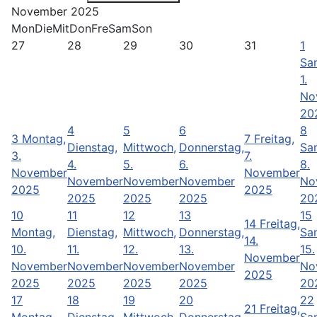
November 2025
Mon
Die
Mit
Don
Fre
Sam
Son
27
28
29
30
31
1
Sa
1.
No
20
4
5
6
8
3
Montag,
7
Freitag,
Dienstag,
Mittwoch,
Donnerstag,
Sa
3.
7.
4.
5.
6.
8.
November
November
November
November
November
No
2025
2025
2025
2025
2025
20
10
11
12
13
15
14
Freitag,
Montag,
Dienstag,
Mittwoch,
Donnerstag,
Sa
14.
10.
11.
12.
13.
15.
November
November
November
November
November
No
2025
2025
2025
2025
2025
20
17
18
19
20
22
21
Freitag,
Montag,
Dienstag,
Mittwoch,
Donnerstag,
Sa