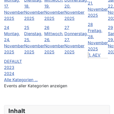
21.
17.
18.
19.
20.
22.
November
November
November
November
November
No
2025
2025
2025
2025
2025
20
28
24
25
26
27
29
Freitag,
Montag,
Dienstag,
Mittwoch,
Donnerstag,
Sa
28.
24.
25.
26.
27.
29.
November
November
November
November
November
No
2025
2025
2025
2025
2025
20
1. AEV
DEFAULT
2023
2024
Alle Kategorien ...
Events aller Kategorien anzeigen
Inhalt