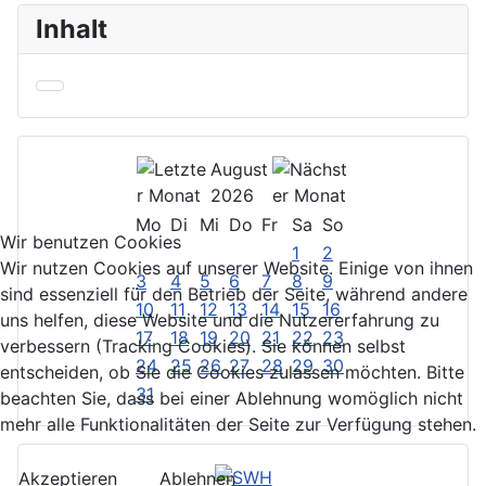
Inhalt
August
2026
Mo
Di
Mi
Do
Fr
Sa
So
Wir benutzen Cookies
1
2
Wir nutzen Cookies auf unserer Website. Einige von ihnen
3
4
5
6
7
8
9
sind essenziell für den Betrieb der Seite, während andere
10
11
12
13
14
15
16
uns helfen, diese Website und die Nutzererfahrung zu
17
18
19
20
21
22
23
verbessern (Tracking Cookies). Sie können selbst
24
25
26
27
28
29
30
entscheiden, ob Sie die Cookies zulassen möchten. Bitte
31
beachten Sie, dass bei einer Ablehnung womöglich nicht
mehr alle Funktionalitäten der Seite zur Verfügung stehen.
Akzeptieren
Ablehnen