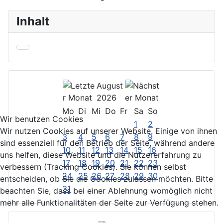
Inhalt
August
2026
Mo
Di
Mi
Do
Fr
Sa
So
Wir benutzen Cookies
1
2
Wir nutzen Cookies auf unserer Website. Einige von ihnen
3
4
5
6
7
8
9
sind essenziell für den Betrieb der Seite, während andere
10
11
12
13
14
15
16
uns helfen, diese Website und die Nutzererfahrung zu
17
18
19
20
21
22
23
verbessern (Tracking Cookies). Sie können selbst
24
25
26
27
28
29
30
entscheiden, ob Sie die Cookies zulassen möchten. Bitte
31
beachten Sie, dass bei einer Ablehnung womöglich nicht
mehr alle Funktionalitäten der Seite zur Verfügung stehen.